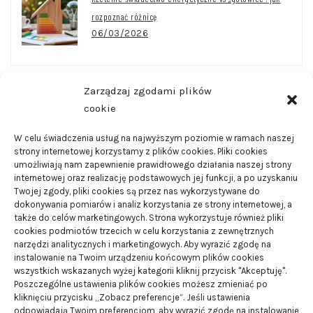
rozpoznać różnicę
06/03/2026
Zarządzaj zgodami plików
CZĘSTO CZYTANE
cookie
W celu świadczenia usług na najwyższym poziomie w ramach naszej
strony internetowej korzystamy z plików cookies. Pliki cookies
Wanny wychwytowe – do czego są one wykorzystywane
umożliwiają nam zapewnienie prawidłowego działania naszej strony
21/08/2024
internetowej oraz realizację podstawowych jej funkcji, a po uzyskaniu
Twojej zgody, pliki cookies są przez nas wykorzystywane do
dokonywania pomiarów i analiz korzystania ze strony internetowej, a
Smart domy – czym są i jakie posiadają zalety
także do celów marketingowych. Strona wykorzystuje również pliki
cookies podmiotów trzecich w celu korzystania z zewnętrznych
01/02/2024
narzędzi analitycznych i marketingowych. Aby wyrazić zgodę na
instalowanie na Twoim urządzeniu końcowym plików cookies
wszystkich wskazanych wyżej kategorii kliknij przycisk "Akceptuję".
Dlaczego warto pomyśleć o budowie instalacji na
Poszczególne ustawienia plików cookies możesz zmieniać po
płynny gaz
kliknięciu przycisku „Zobacz preferencje”. Jeśli ustawienia
odpowiadają Twoim preferencjom, aby wyrazić zgodę na instalowanie