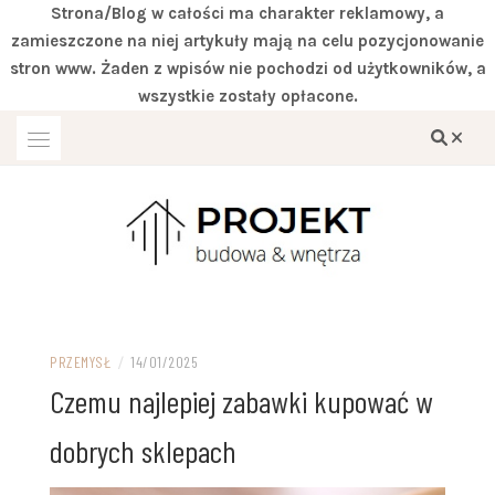
Strona/Blog w całości ma charakter reklamowy, a
zamieszczone na niej artykuły mają na celu pozycjonowanie
stron www. Żaden z wpisów nie pochodzi od użytkowników, a
wszystkie zostały opłacone.
Przejdź
do
treści
Miejsce zgodne z twoimi wymaganiami
DOM IVITER
PRZEMYSŁ
/
14/01/2025
Czemu najlepiej zabawki kupować w
dobrych sklepach