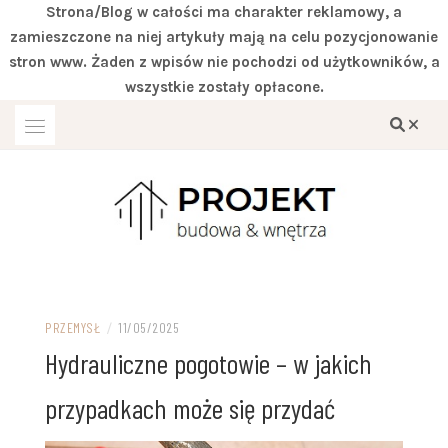
Strona/Blog w całości ma charakter reklamowy, a
zamieszczone na niej artykuły mają na celu pozycjonowanie
stron www. Żaden z wpisów nie pochodzi od użytkowników, a
wszystkie zostały opłacone.
Przejdź
do
treści
Miejsce zgodne z twoimi wymaganiami
DOM IVITER
PRZEMYSŁ
/
11/05/2025
Hydrauliczne pogotowie – w jakich
przypadkach może się przydać