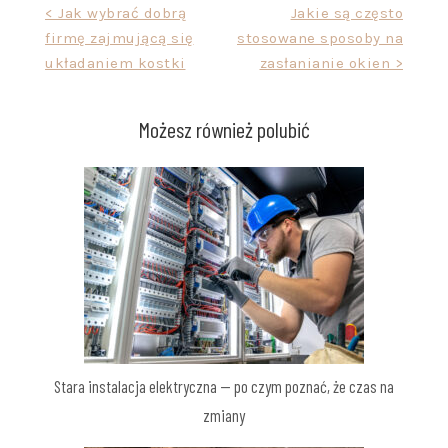
Nawigacja
< Jak wybrać dobrą
Jakie są często
firmę zajmującą się
stosowane sposoby na
wpisu
układaniem kostki
zasłanianie okien >
Możesz również polubić
Stara instalacja elektryczna — po czym poznać, że czas na
zmiany