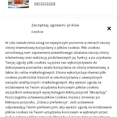
06/03/2026
Zarządzaj zgodami plików
CZĘSTO CZYTANE
cookie
W celu świadczenia usług na najwyższym poziomie w ramach naszej
strony internetowej korzystamy z plików cookies. Pliki cookies
Wanny wychwytowe – do czego są one wykorzystywane
umożliwiają nam zapewnienie prawidłowego działania naszej strony
21/08/2024
internetowej oraz realizację podstawowych jej funkcji, a po uzyskaniu
Twojej zgody, pliki cookies są przez nas wykorzystywane do
dokonywania pomiarów i analiz korzystania ze strony internetowej, a
Smart domy – czym są i jakie posiadają zalety
także do celów marketingowych. Strona wykorzystuje również pliki
cookies podmiotów trzecich w celu korzystania z zewnętrznych
01/02/2024
narzędzi analitycznych i marketingowych. Aby wyrazić zgodę na
instalowanie na Twoim urządzeniu końcowym plików cookies
wszystkich wskazanych wyżej kategorii kliknij przycisk "Akceptuję".
Dlaczego warto pomyśleć o budowie instalacji na
Poszczególne ustawienia plików cookies możesz zmieniać po
płynny gaz
kliknięciu przycisku „Zobacz preferencje”. Jeśli ustawienia
odpowiadają Twoim preferencjom, aby wyrazić zgodę na instalowanie
19/08/2024
plików cookies na Twoim urządzeniu końcowym w wybranym przez