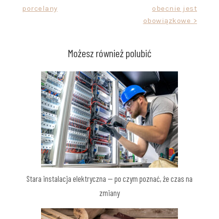
wpisu
porcelany
obecnie jest
obowiązkowe >
Możesz również polubić
Stara instalacja elektryczna — po czym poznać, że czas na
zmiany