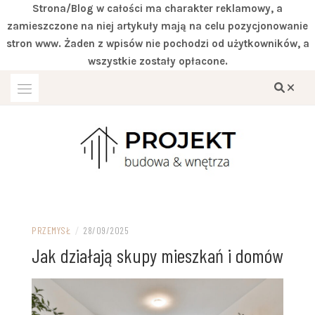
Strona/Blog w całości ma charakter reklamowy, a
zamieszczone na niej artykuły mają na celu pozycjonowanie
stron www. Żaden z wpisów nie pochodzi od użytkowników, a
wszystkie zostały opłacone.
Przejdź
do
treści
Miejsce zgodne z twoimi wymaganiami
DOM IVITER
PRZEMYSŁ
/
28/09/2025
Jak działają skupy mieszkań i domów