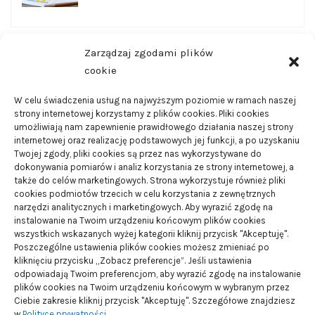
Zarządzaj zgodami plików
CZĘSTO CZYTANE
cookie
W celu świadczenia usług na najwyższym poziomie w ramach naszej
strony internetowej korzystamy z plików cookies. Pliki cookies
Wanny wychwytowe – do czego są one wykorzystywane
umożliwiają nam zapewnienie prawidłowego działania naszej strony
21/08/2024
internetowej oraz realizację podstawowych jej funkcji, a po uzyskaniu
Twojej zgody, pliki cookies są przez nas wykorzystywane do
dokonywania pomiarów i analiz korzystania ze strony internetowej, a
Smart domy – czym są i jakie posiadają zalety
także do celów marketingowych. Strona wykorzystuje również pliki
cookies podmiotów trzecich w celu korzystania z zewnętrznych
01/02/2024
narzędzi analitycznych i marketingowych. Aby wyrazić zgodę na
instalowanie na Twoim urządzeniu końcowym plików cookies
wszystkich wskazanych wyżej kategorii kliknij przycisk "Akceptuję".
Dlaczego warto pomyśleć o budowie instalacji na
Poszczególne ustawienia plików cookies możesz zmieniać po
płynny gaz
kliknięciu przycisku „Zobacz preferencje”. Jeśli ustawienia
odpowiadają Twoim preferencjom, aby wyrazić zgodę na instalowanie
19/08/2024
plików cookies na Twoim urządzeniu końcowym w wybranym przez
Ciebie zakresie kliknij przycisk "Akceptuję". Szczegółowe znajdziesz
w
Polityce prywatności
.