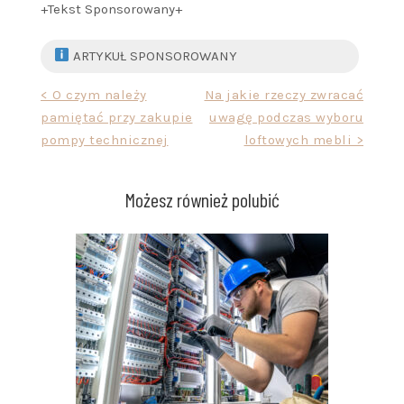
+Tekst Sponsorowany+
ARTYKUŁ SPONSOROWANY
Nawigacja
< O czym należy
Na jakie rzeczy zwracać
pamiętać przy zakupie
uwagę podczas wyboru
wpisu
pompy technicznej
loftowych mebli >
Możesz również polubić