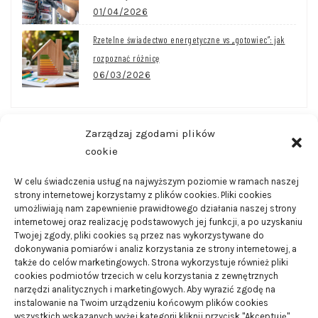
01/04/2026
Rzetelne świadectwo energetyczne vs „gotowiec”: jak
rozpoznać różnicę
06/03/2026
Zarządzaj zgodami plików
CZĘSTO CZYTANE
cookie
W celu świadczenia usług na najwyższym poziomie w ramach naszej
strony internetowej korzystamy z plików cookies. Pliki cookies
Wanny wychwytowe – do czego są one wykorzystywane
umożliwiają nam zapewnienie prawidłowego działania naszej strony
21/08/2024
internetowej oraz realizację podstawowych jej funkcji, a po uzyskaniu
Twojej zgody, pliki cookies są przez nas wykorzystywane do
dokonywania pomiarów i analiz korzystania ze strony internetowej, a
Smart domy – czym są i jakie posiadają zalety
także do celów marketingowych. Strona wykorzystuje również pliki
cookies podmiotów trzecich w celu korzystania z zewnętrznych
01/02/2024
narzędzi analitycznych i marketingowych. Aby wyrazić zgodę na
instalowanie na Twoim urządzeniu końcowym plików cookies
wszystkich wskazanych wyżej kategorii kliknij przycisk "Akceptuję".