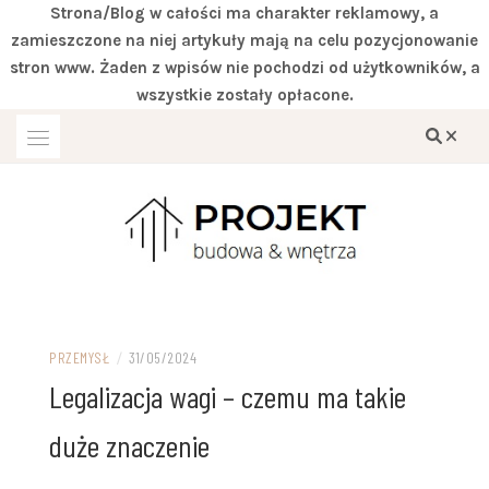
Strona/Blog w całości ma charakter reklamowy, a
zamieszczone na niej artykuły mają na celu pozycjonowanie
stron www. Żaden z wpisów nie pochodzi od użytkowników, a
wszystkie zostały opłacone.
Przejdź
do
treści
Miejsce zgodne z twoimi wymaganiami
DOM IVITER
PRZEMYSŁ
/
31/05/2024
Legalizacja wagi – czemu ma takie
duże znaczenie