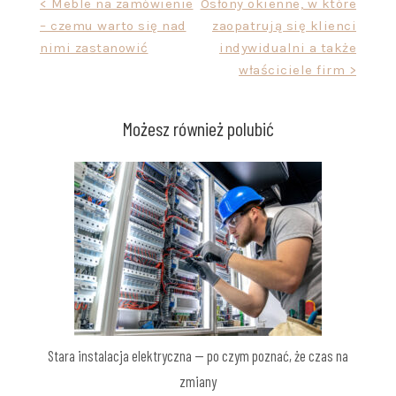
Nawigacja
< Meble na zamówienie
Osłony okienne, w które
– czemu warto się nad
zaopatrują się klienci
wpisu
nimi zastanowić
indywidualni a także
właściciele firm >
Możesz również polubić
Stara instalacja elektryczna — po czym poznać, że czas na
zmiany