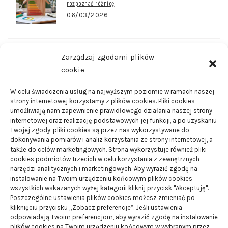
rozpoznać różnicę
06/03/2026
Zarządzaj zgodami plików
CZĘSTO CZYTANE
cookie
W celu świadczenia usług na najwyższym poziomie w ramach naszej
strony internetowej korzystamy z plików cookies. Pliki cookies
Wanny wychwytowe – do czego są one wykorzystywane
umożliwiają nam zapewnienie prawidłowego działania naszej strony
21/08/2024
internetowej oraz realizację podstawowych jej funkcji, a po uzyskaniu
Twojej zgody, pliki cookies są przez nas wykorzystywane do
dokonywania pomiarów i analiz korzystania ze strony internetowej, a
Smart domy – czym są i jakie posiadają zalety
także do celów marketingowych. Strona wykorzystuje również pliki
cookies podmiotów trzecich w celu korzystania z zewnętrznych
01/02/2024
narzędzi analitycznych i marketingowych. Aby wyrazić zgodę na
instalowanie na Twoim urządzeniu końcowym plików cookies
wszystkich wskazanych wyżej kategorii kliknij przycisk "Akceptuję".
Dlaczego warto pomyśleć o budowie instalacji na
Poszczególne ustawienia plików cookies możesz zmieniać po
płynny gaz
kliknięciu przycisku „Zobacz preferencje”. Jeśli ustawienia
odpowiadają Twoim preferencjom, aby wyrazić zgodę na instalowanie
19/08/2024
plików cookies na Twoim urządzeniu końcowym w wybranym przez