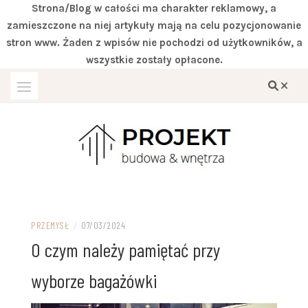
Strona/Blog w całości ma charakter reklamowy, a
zamieszczone na niej artykuły mają na celu pozycjonowanie
stron www. Żaden z wpisów nie pochodzi od użytkowników, a
wszystkie zostały opłacone.
Przejdź
do
treści
Miejsce zgodne z twoimi wymaganiami
DOM IVITER
PRZEMYSŁ
/
07/03/2024
O czym należy pamiętać przy
wyborze bagażówki