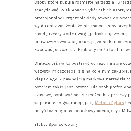
Osoby które kupują rozmaite narzędzia i urządz
zdecydować. W sklepach wybór takich asortyme
profesjonalne urządzenia dedykowane do profes
wyjdą oni z założenia że nie ma potrzeby przepł
znajdą rzeczy warte uwagi, jednak najczęściej 
pierwszym użyciu się okazuje, że niekoniecznie
kupować jeszcze raz. Niekiedy może to stanowić
Dlatego też warto postawić od razu na sprawdzo
wszystkim oszczędzi się na kolejnym zakupie, 
kiepskiego. Z pewnością markowe narzędzia to 
pozorom także jest istotne. Dla osób profesjon
czasowe, ponieważ będzie można bez przerwy pr
wspomnieć o gwarancji, jaką
Metabo Bytom
będ
liczyć też mogą na dodatkowy bonus, czyli Mil
+Tekst Sponsorowany+