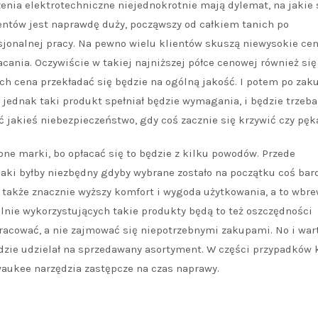
enia elektrotechniczne niejednokrotnie mają dylemat, na jakie 
ntów jest naprawdę duży, począwszy od całkiem tanich po
jonalnej pracy. Na pewno wielu klientów skuszą niewysokie cen
acania. Oczywiście w takiej najniższej półce cenowej również się
ich cena przekładać się będzie na ogólną jakość. I potem po zaku
 jednak taki produkt spełniał będzie wymagania, i będzie trzeba
 jakieś niebezpieczeństwo, gdy coś zacznie się krzywić czy pęk
ne marki, bo opłacać się to będzie z kilku powodów. Przede
jaki byłby niezbędny gdyby wybrane zostało na początku coś bar
także znacznie wyższy komfort i wygoda użytkowania, a to wbr
alnie wykorzystujących takie produkty będą to też oszczędności
acować, a nie zajmować się niepotrzebnymi zakupami. No i wart
zie udzielał na sprzedawany asortyment. W części przypadków k
waukee narzędzia zastępcze na czas naprawy.