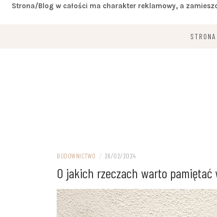
Strona/Blog w całości ma charakter reklamowy, a zamieszc
Przejdź
STRONA
do
treści
Miejsce zgodne z twoimi wymaganiami
DOM IVITER
BUDOWNICTWO
/
26/02/2024
O jakich rzeczach warto pamiętać 