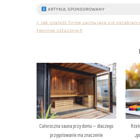
ARTYKUŁ SPONSOROWANY
Nawigacja
< Jak znaleźć firmę zajmującą się obrabian
tworzyw sztucznych
wpisu
Całoroczna sauna przy domu — dlaczego
Rzet
przygotowanie ma znaczenie
„g