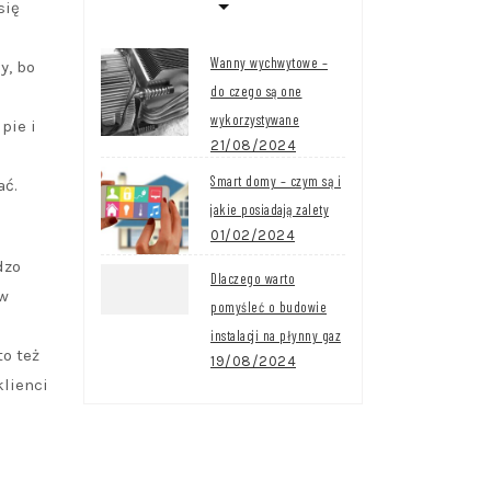
się
Wanny wychwytowe –
y, bo
do czego są one
wykorzystywane
pie i
21/08/2024
Smart domy – czym są i
ać.
jakie posiadają zalety
01/02/2024
dzo
Dlaczego warto
ew
pomyśleć o budowie
instalacji na płynny gaz
o też
19/08/2024
lienci