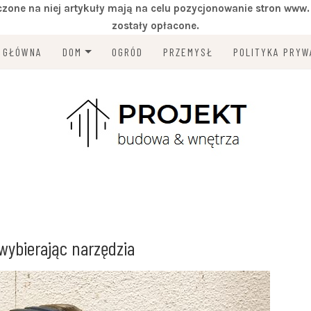
zone na niej artykuły mają na celu pozycjonowanie stron www.
zostały opłacone.
 GŁÓWNA
DOM
OGRÓD
PRZEMYSŁ
POLITYKA PRYW
BUDOWNICTWO
POLITYKA PLIK
(EU)
wybierając narzędzia