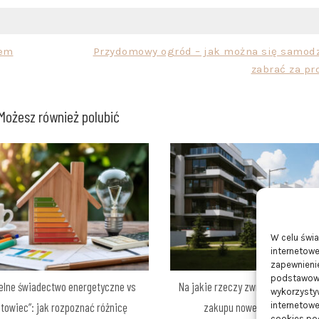
iem
Przydomowy ogród – jak można się samodz
zabrać za pr
Możesz również polubić
W celu świ
internetowe
zapewnienie
podstawowyc
elne świadectwo energetyczne vs
Na jakie rzeczy zwrócić uwagę p
wykorzysty
internetowe
otowiec”: jak rozpoznać różnicę
zakupu nowego mieszkania
cookies pod