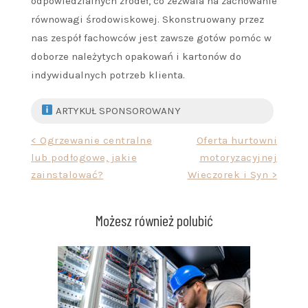
odpowiedzialnych źródeł, co zezwala na zachowanie
równowagi środowiskowej. Skonstruowany przez
nas zespół fachowców jest zawsze gotów pomóc w
doborze należytych opakowań i kartonów do
indywidualnych potrzeb klienta.
ARTYKUŁ SPONSOROWANY
Nawigacja
< Ogrzewanie centralne
Oferta hurtowni
lub podłogowe, jakie
motoryzacyjnej
wpisu
zainstalować?
Wieczorek i Syn >
Możesz również polubić