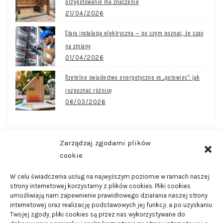
przygotowanie ma znaczenie
21/04/2026
Stara instalacja elektryczna — po czym poznać, że czas
na zmiany
01/04/2026
Rzetelne świadectwo energetyczne vs „gotowiec”: jak
rozpoznać różnicę
06/03/2026
Zarządzaj zgodami plików
CZĘSTO CZYTANE
cookie
W celu świadczenia usług na najwyższym poziomie w ramach naszej
strony internetowej korzystamy z plików cookies. Pliki cookies
Wanny wychwytowe – do czego są one wykorzystywane
umożliwiają nam zapewnienie prawidłowego działania naszej strony
21/08/2024
internetowej oraz realizację podstawowych jej funkcji, a po uzyskaniu
Twojej zgody, pliki cookies są przez nas wykorzystywane do