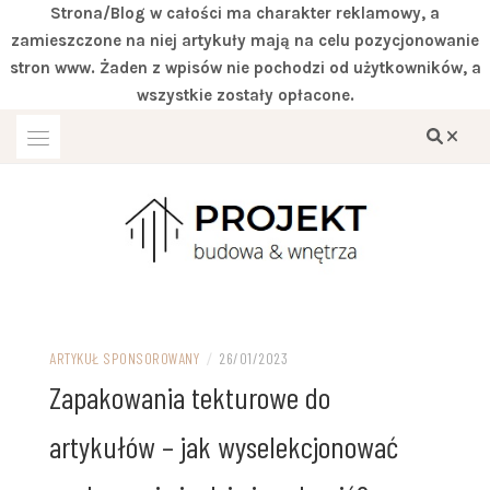
Strona/Blog w całości ma charakter reklamowy, a
zamieszczone na niej artykuły mają na celu pozycjonowanie
stron www. Żaden z wpisów nie pochodzi od użytkowników, a
wszystkie zostały opłacone.
Przejdź
do
treści
Miejsce zgodne z twoimi wymaganiami
DOM IVITER
ARTYKUŁ SPONSOROWANY
/
26/01/2023
Zapakowania tekturowe do
artykułów – jak wyselekcjonować